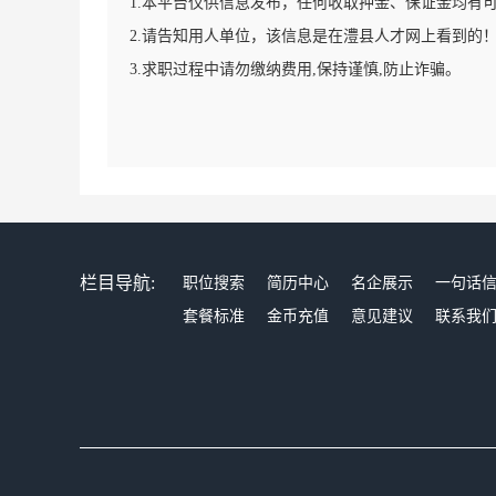
1.本平台仅供信息发布，任何收取押金、保证金均有
2.请告知用人单位，该信息是在澧县人才网上看到的
3.求职过程中请勿缴纳费用,保持谨慎,防止诈骗。
栏目导航:
职位搜索
简历中心
名企展示
一句话
套餐标准
金币充值
意见建议
联系我